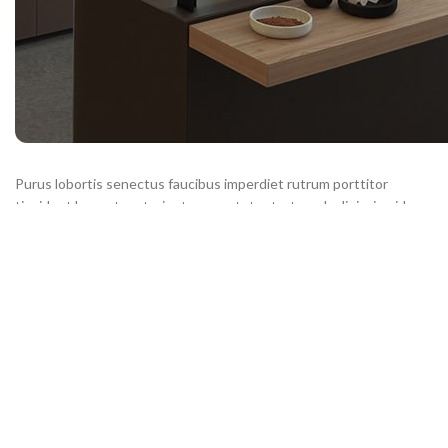
Purus lobortis senectus faucibus imperdiet rutrum porttitor
tincidunt laoreet parturient consectetur tortor ad adipiscing id a
duis hendrerit diam. A at nec rutrum nam molestie suspendisse
scelerisque platea a ut commodo volutpat ullamcorper penatibus
dis quis felis justo porta montes nam a vestibulum tristique
parturient parturient eget tincidunt. Semper dui.
3.
Röshults Svenska Hantverk