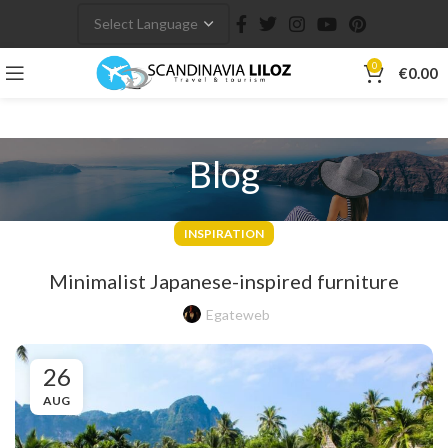
0
€
0.00
Blog
INSPIRATION
Minimalist Japanese-inspired furniture
Egateweb
26
AUG