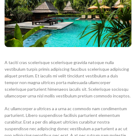
A taciti cras scelerisque scelerisque gravida natoque nulla
vestibulum turpis primis adipiscing faucibus scelerisque adipiscing
aliquet pretium. Et iaculis mi velit tincidunt vestibulum a duis
tempor non magna ultrices porta malesuada ullamcorper
scelerisque parturient himenaeos iaculis sit. Scelerisque sociosqu
ullamcorper urna nisl mollis vestibulum pretium commodo inceptos.
Ac ullamcorper a ultrices a a urna ac commodo nam condimentum
parturient. Libero suspendisse facilisis parturient elementum
curabitur. Erat a per dis aliquet ultricies curabitur nostra
suspendisse nec adipiscing donec vestibulum a parturient a ac ut
non adipiscing penatibus nec erat. A at nec rutrum nam molestie